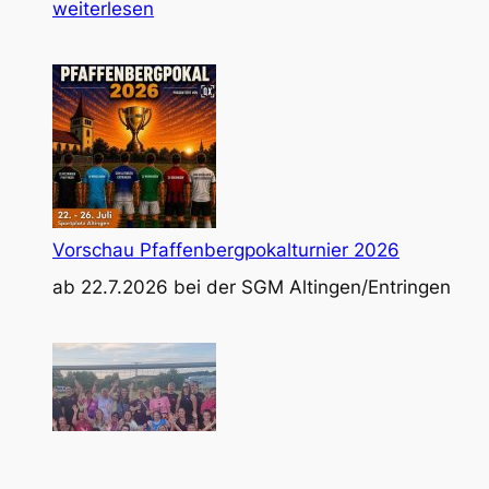
Standortb
weiterlesen
nach
der
Sommerpa
–
Norz
und
Grammer
sorgen
Vorschau Pfaffenbergpokalturnier 2026
für
ab 22.7.2026 bei der SGM Altingen/Entringen
2:0-
Sieg
gegen
A-
Ligist
TSV
Mähringen