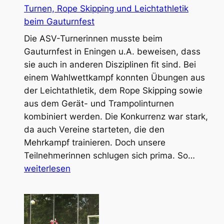
Turnen, Rope Skipping und Leichtathletik
beim Gauturnfest
Die ASV-Turnerinnen musste beim
Gauturnfest in Eningen u.A. beweisen, dass
sie auch in anderen Disziplinen fit sind. Bei
einem Wahlwettkampf konnten Übungen aus
der Leichtathletik, dem Rope Skipping sowie
aus dem Gerät- und Trampolinturnen
kombiniert werden. Die Konkurrenz war stark,
da auch Vereine starteten, die den
Mehrkampf trainieren. Doch unsere
Turnen
Teilnehmerinnen schlugen sich prima. So…
Rope
weiterlesen
Skippi
und
Leichta
beim