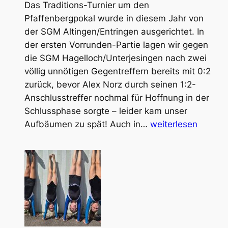
Das Traditions-Turnier um den
Pfaffenbergpokal wurde in diesem Jahr von
der SGM Altingen/Entringen ausgerichtet. In
der ersten Vorrunden-Partie lagen wir gegen
die SGM Hagelloch/Unterjesingen nach zwei
völlig unnötigen Gegentreffern bereits mit 0:2
zurück, bevor Alex Norz durch seinen 1:2-
Anschlusstreffer nochmal für Hoffnung in der
Schlussphase sorgte – leider kam unser
Rückblick
Aufbäumen zu spät! Auch in…
weiterlesen
Pfaffenbergpokal
(Aktive
und
Jugend)