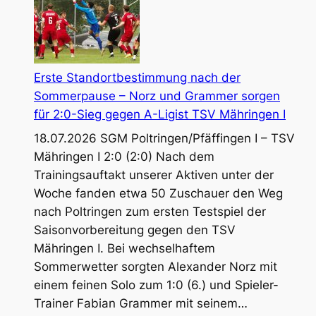
Gautur
Erste Standortbestimmung nach der
Sommerpause – Norz und Grammer sorgen
für 2:0-Sieg gegen A-Ligist TSV Mähringen I
18.07.2026 SGM Poltringen/Pfäffingen I – TSV
Mähringen I 2:0 (2:0) Nach dem
Trainingsauftakt unserer Aktiven unter der
Woche fanden etwa 50 Zuschauer den Weg
nach Poltringen zum ersten Testspiel der
Saisonvorbereitung gegen den TSV
Mähringen I. Bei wechselhaftem
Sommerwetter sorgten Alexander Norz mit
einem feinen Solo zum 1:0 (6.) und Spieler-
Erste
Trainer Fabian Grammer mit seinem…