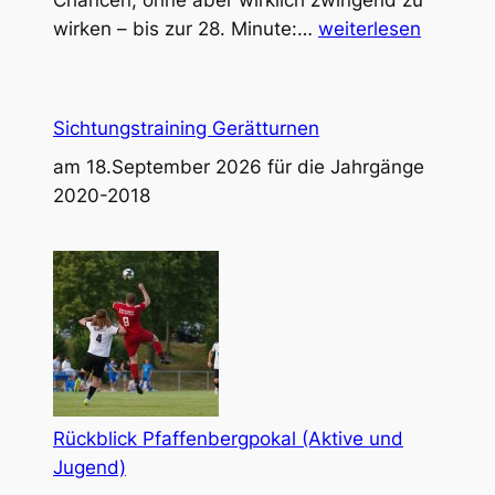
Chancen, ohne aber wirklich zwingend zu
Traumtor
wirken – bis zur 28. Minute:…
weiterlesen
von
Fiore
Guido
Sichtungstraining Gerätturnen
genau
am 18.September 2026 für die Jahrgänge
in
2020-2018
den
Winkel
–
Testspiel
in
Kayh
endet
mit
verdientem
Rückblick Pfaffenbergpokal (Aktive und
1:3-
Jugend)
Auswärtssieg