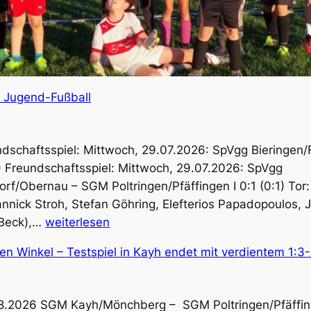
d Jugend-Fußball
undschaftsspiel: Mittwoch, 29.07.2026: SpVgg Biering
1) Freundschaftsspiel: Mittwoch, 29.07.2026: SpVgg
/Obernau – SGM Poltringen/Pfäffingen I 0:1 (0:1) Tor: 
annick Stroh, Stefan Göhring, Elefterios Papadopoulos, 
Ergebnisse
 Beck),…
weiterlesen
und
en Winkel – Testspiel in Kayh endet mit verdientem 1:
Vorschau
Aktive
und
08.2026 SGM Kayh/Mönchberg – SGM Poltringen/Pfäffinge