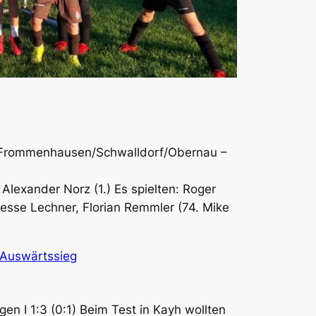
en/Frommenhausen/Schwalldorf/Obernau –
Alexander Norz (1.) Es spielten: Roger
Jesse Lechner, Florian Remmler (74. Mike
3-Auswärtssieg
n I 1:3 (0:1) Beim Test in Kayh wollten