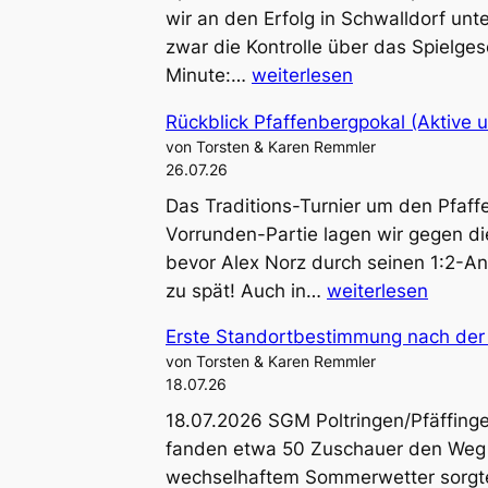
wir an den Erfolg in Schwalldorf unt
zwar die Kontrolle über das Spielge
Traumtor
Minute:…
weiterlesen
von
Rückblick Pfaffenbergpokal (Aktive 
Fiore
von Torsten & Karen Remmler
Guido
26.07.26
genau
Das Traditions-Turnier um den Pfaff
in
Vorrunden-Partie lagen wir gegen di
den
bevor Alex Norz durch seinen 1:2-An
Winkel
Rückblick
zu spät! Auch in…
weiterlesen
–
Pfaffenbergpokal
Testspiel
Erste Standortbestimmung nach der
(Aktive
in
von Torsten & Karen Remmler
und
Kayh
18.07.26
Jugend)
endet
18.07.2026 SGM Poltringen/Pfäffinge
mit
fanden etwa 50 Zuschauer den Weg n
verdientem
wechselhaftem Sommerwetter sorgten