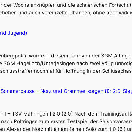
Jugend-
er der Woche anknüpfen und die spielerischen Fortschri
Fußball
schehen und auch vereinzelte Chancen, ohne aber wirkli
und Jugend)
enbergpokal wurde in diesem Jahr von der SGM Altingen/
e SGM Hagelloch/Unterjesingen nach zwei völlig unnötig
schlusstreffer nochmal für Hoffnung in der Schlusspha
 Sommerpause – Norz und Grammer sorgen für 2:0-Sieg
n I – TSV Mähringen I 2:0 (2:0) Nach dem Trainingsauft
ach Poltringen zum ersten Testspiel der Saisonvorber
 Alexander Norz mit einem feinen Solo zum 1:0 (6.) un