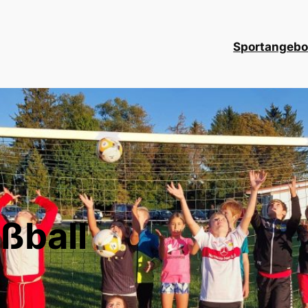
Sportangebo
ßball