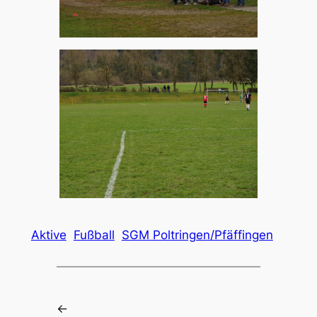
Aktive
Fußball
SGM Poltringen/Pfäffingen
←