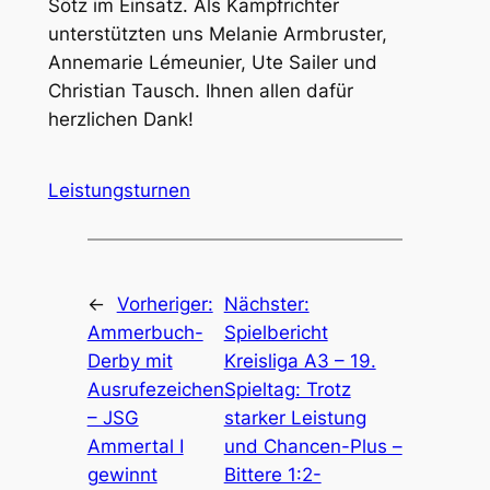
Sötz im Einsatz. Als Kampfrichter
unterstützten uns Melanie Armbruster,
Annemarie Lémeunier, Ute Sailer und
Christian Tausch. Ihnen allen dafür
herzlichen Dank!
Leistungsturnen
←
Vorheriger:
Nächster:
Ammerbuch-
Spielbericht
Derby mit
Kreisliga A3 – 19.
Ausrufezeichen
Spieltag: Trotz
– JSG
starker Leistung
Ammertal I
und Chancen-Plus –
gewinnt
Bittere 1:2-