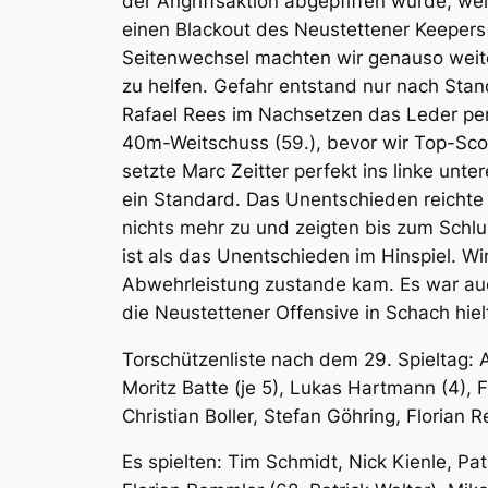
der Angriffsaktion abgepfiffen wurde, wei
einen Blackout des Neustettener Keepers
Seitenwechsel machten wir genauso weiter 
zu helfen. Gefahr entstand nur nach Stand
Rafael Rees im Nachsetzen das Leder per 
40m-Weitschuss (59.), bevor wir Top-Score
setzte Marc Zeitter perfekt ins linke unt
ein Standard. Das Unentschieden reichte 
nichts mehr zu und zeigten bis zum Schlu
ist als das Unentschieden im Hinspiel. W
Abwehrleistung zustande kam. Es war auc
die Neustettener Offensive in Schach hi
Torschützenliste nach dem 29. Spieltag: A
Moritz Batte (je 5), Lukas Hartmann (4), F
Christian Boller, Stefan Göhring, Florian R
Es spielten: Tim Schmidt, Nick Kienle, Pa