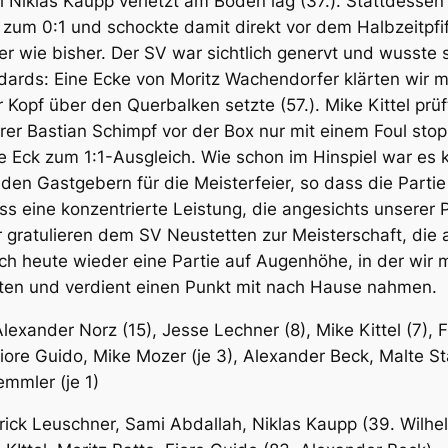
l Niklas Kaupp verletzt am Boden lag (37.). Stattdessen
 zum 0:1 und schockte damit direkt vor dem Halbzeitpf
wie bisher. Der SV war sichtlich genervt und wusste sic
ards: Eine Ecke von Moritz Wachendorfer klärten wir mit
Kopf über den Querbalken setzte (57.). Mike Kittel prüf
r Bastian Schimpf vor der Box nur mit einem Foul stopp
ere Eck zum 1:1-Ausgleich. Wie schon im Hinspiel war es
den Gastgebern für die Meisterfeier, so dass die Partie
ss eine konzentrierte Leistung, die angesichts unserer
ir gratulieren dem SV Neustetten zur Meisterschaft, di
h heute wieder eine Partie auf Augenhöhe, in der wir 
elten und verdient einen Punkt mit nach Hause nahmen.
lexander Norz (15), Jesse Lechner (8), Mike Kittel (7)
iore Guido, Mike Mozer (je 3), Alexander Beck, Malte Sta
emmler (je 1)
trick Leuschner, Sami Abdallah, Niklas Kaupp (39. Wilhe