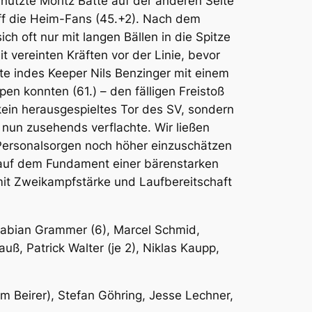
 nutzte Moritz Batte auf der anderen Seite
iff die Heim-Fans (45.+2). Nach dem
h oft nur mit langen Bällen in die Spitze
 vereinten Kräften vor der Linie, bevor
te indes Keeper Nils Benzinger mit einem
en konnten (61.) – den fälligen Freistoß
 kein herausgespieltes Tor des SV, sondern
 nun zusehends verflachte. Wir ließen
 Personalsorgen noch höher einzuschätzen
e auf dem Fundament einer bärenstarken
mit Zweikampfstärke und Laufbereitschaft
, Fabian Grammer (6), Marcel Schmid,
uß, Patrick Walter (je 2), Niklas Kaupp,
lm Beirer), Stefan Göhring, Jesse Lechner,