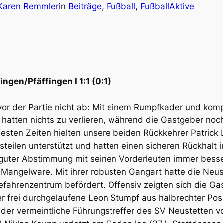
 Karen Remmler
in
Beiträge
, 
Fußball
, 
FußballAktive
ngen/Pfäffingen I 1:1 (0:1)
vor der Partie nicht ab: Mit einem Rumpfkader und kompl
hatten nichts zu verlieren, während die Gastgeber noc
 besten Zeiten hielten unsere beiden Rückkehrer Patric
ilen unterstützt und hatten einen sicheren Rückhalt i
guter Abstimmung mit seinen Vorderleuten immer besser
Mangelware. Mit ihrer robusten Gangart hatte die Neust
ahrenzentrum befördert. Offensiv zeigten sich die Gast
r frei durchgelaufene Leon Stumpf aus halbrechter Posi
s der vermeintliche Führungstreffer des SV Neustetten v