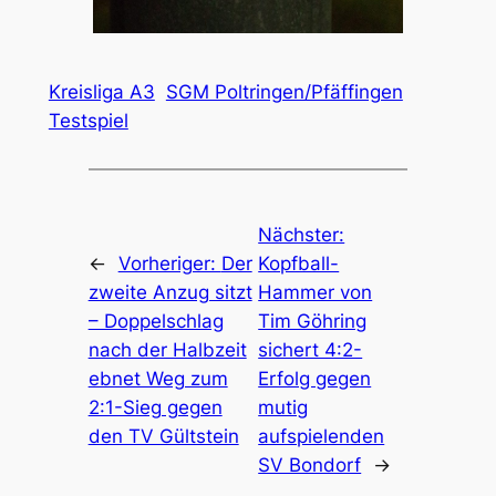
Kreisliga A3
SGM Poltringen/Pfäffingen
Testspiel
Nächster:
←
Vorheriger:
Der
Kopfball-
zweite Anzug sitzt
Hammer von
– Doppelschlag
Tim Göhring
nach der Halbzeit
sichert 4:2-
ebnet Weg zum
Erfolg gegen
2:1-Sieg gegen
mutig
den TV Gültstein
aufspielenden
SV Bondorf
→