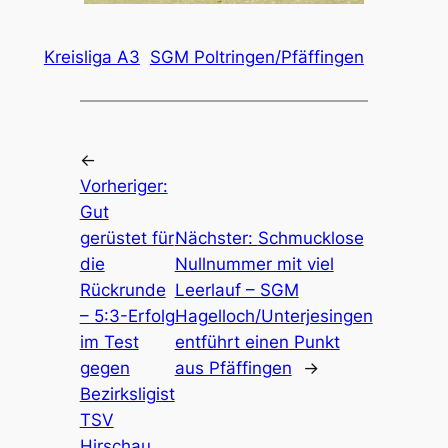
Kreisliga A3
SGM Poltringen/Pfäffingen
←
Vorheriger:
Gut
gerüstet für
Nächster:
Schmucklose
die
Nullnummer mit viel
Rückrunde
Leerlauf – SGM
– 5:3-Erfolg
Hagelloch/Unterjesingen
im Test
entführt einen Punkt
gegen
aus Pfäffingen
→
Bezirksligist
TSV
Hirschau