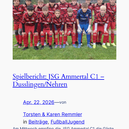
Spielbericht: JSG Ammertal C1 –
Dusslingen/Nehren
Apr. 22, 2026
—
von
Torsten & Karen Remmler
in
Beiträge
, 
FußballJugend
Am Mittwoch empfing die JSG Ammertal C1 die Gäste