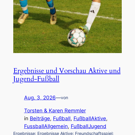
Ergebnisse und Vorschau Aktive und
Jugend-Fußball
Aug. 3, 2026
—
von
Torsten & Karen Remmler
in
Beiträge
, 
Fußball
, 
FußballAktive
, 
FussballAllgemein
, 
FußballJugend
Ergebnisse: Ergebnisse Aktive: Freundschaftsspiel: