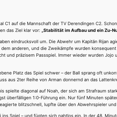
tal C1 auf die Mannschaft der TV Derendingen C2. Schon
n das Ziel klar vor:
„Stabilität im Aufbau und ein Zu-Nu
aben eindrucksvoll um. Die Abwehr um Kapitän Rijan agie
lf dem anderen, und die Zweikämpfe wurden konsequent 
ht und präzisem Passspiel. Immer wieder wurden Jojo u
bene Platz das Spiel schwer – der Ball sprang oft unkont
uss aus 2ter Reihe von Arman donnernd an das Lattenkr
is spielte diagonal auf Noah, der sich am Strafraum star
gst überfälligen 1:0-Führung ein. Nur fünf Minuten später 
reagierte blitzschnell, lupfte über den Abwehrspieler un
ns Spiel – und fügten sich nahtlos ein. In der 48. Minut