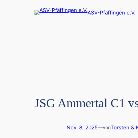
Zum
ASV-Pfäffingen e.V.
Inhalt
springen
JSG Ammertal C1 vs
Nov. 8, 2025
—
Torsten & 
von