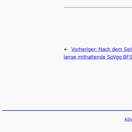
←
Vorheriger:
Nach dem Seit
lange mithaltende SpVgg BF
ASV