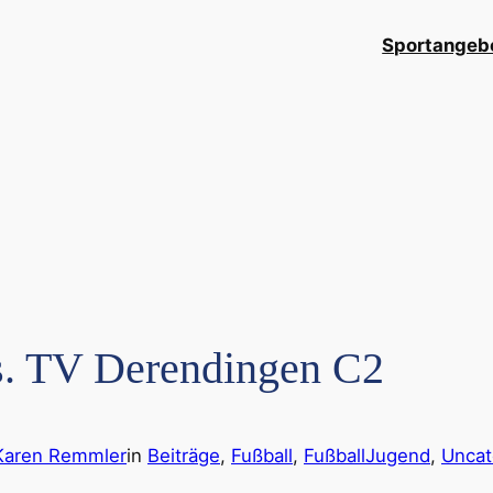
Sportangeb
. TV Derendingen C2
Karen Remmler
in
Beiträge
, 
Fußball
, 
FußballJugend
, 
Uncat