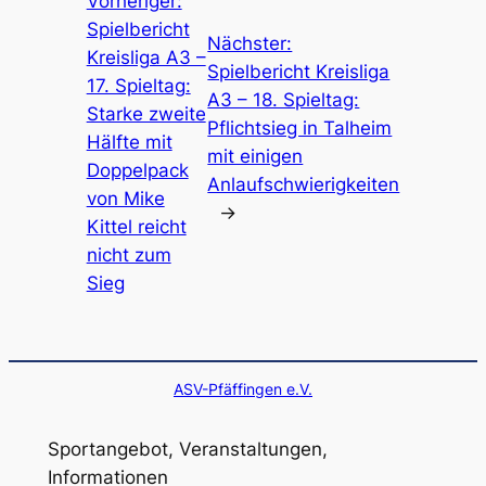
Vorheriger:
Spielbericht
Nächster:
Kreisliga A3 –
Spielbericht Kreisliga
17. Spieltag:
A3 – 18. Spieltag:
Starke zweite
Pflichtsieg in Talheim
Hälfte mit
mit einigen
Doppelpack
Anlaufschwierigkeiten
von Mike
→
Kittel reicht
nicht zum
Sieg
ASV-Pfäffingen e.V.
Sportangebot, Veranstaltungen,
Informationen